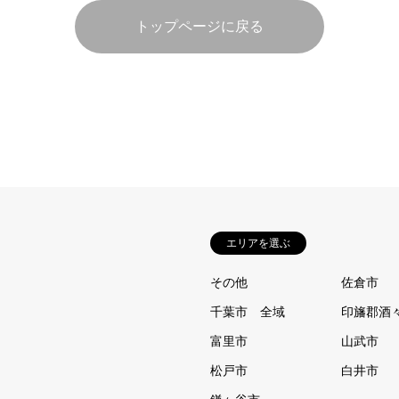
トップページに戻る
エリアを選ぶ
その他
佐倉市
千葉市 全域
印旛郡酒
富里市
山武市
松戸市
白井市